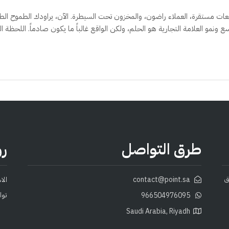
عات مستقرة، العملاء راضون، والمخزون تحت السيطرة. الآن، يراودك الطموح الطبي
توسع ونمو العلامة التجارية هو الحلم، ولكن الواقع غالباً ما يكون صادماً. اللحظة 
طرق التواصل
رو
ق
contact@point.sa
الا
توا
966504976095
Saudi Arabia, Riyadh