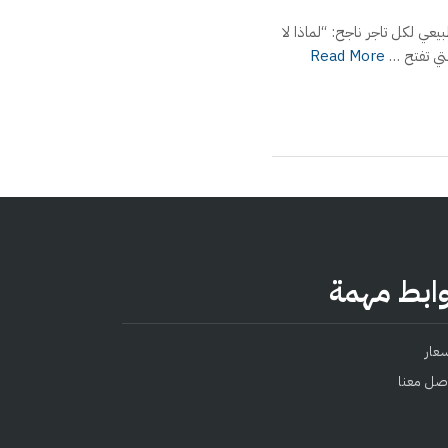
عي لكل تاجر ناجح: “لماذا لا
التي تفتح …
Read More
ابط مهمة
سعار
صل معنا