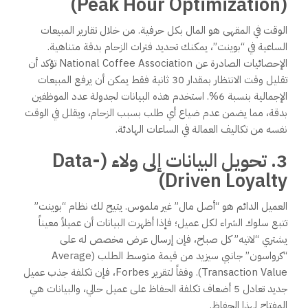
(Peak Hour Optimization)
الوقت في المقهى هو المال بكل حرفية. من خلال تقارير المبيعات
الساعية في “بوينت”، يمكنك تحديد فترات الزحام بدقة متناهية.
الإحصائيات الصادرة عن National Coffee Association تؤكد أن
تقليل وقت الانتظار بمقدار 30 ثانية فقط يمكن أن يرفع المبيعات
الإجمالية بنسبة 6%. استخدم هذه البيانات لجدولة عدد الموظفين
بدقة، مما يضمن عدم ضياع أي طلب بسبب الزحام، ويقلل في الوقت
نفسه من تكاليف العمالة في الساعات الهادئة.
3. تحويل البيانات إلى ولاء (Data-
Driven Loyalty)
العميل الدائم هو “أصل مال” غير ملموس. يتيح لك نظام “بوينت”
تتبع سلوك الشراء لكل عميل؛ فإذا أظهرت البيانات أن عميلاً معيناً
يشتري “لاتيه” كل صباح، فإن إرسال عرض مخصص له على
“كرواسون” جانبي سيزيد من قيمة متوسط الطلب (Average
Transaction Value). وفقاً لتقرير Forbes، فإن تكلفة جذب عميل
جديد تعادل 5 أضعاف تكلفة الحفاظ على عميل حالي، والبيانات هي
المفتاح لهذا الحفاظ.