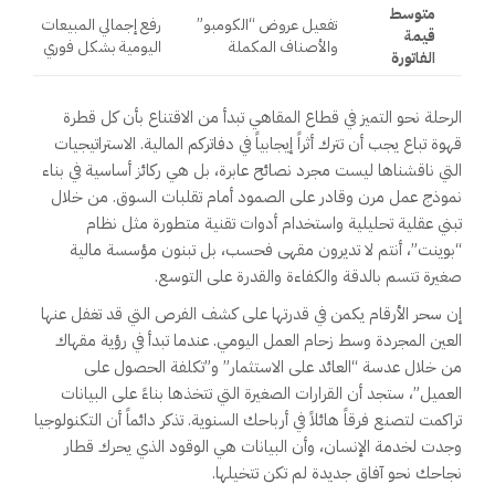
متوسط
تفعيل عروض “الكومبو”
رفع إجمالي المبيعات
قيمة
والأصناف المكملة
اليومية بشكل فوري
الفاتورة
الرحلة نحو التميز في قطاع المقاهي تبدأ من الاقتناع بأن كل قطرة
قهوة تباع يجب أن تترك أثراً إيجابياً في دفاتركم المالية. الاستراتيجيات
التي ناقشناها ليست مجرد نصائح عابرة، بل هي ركائز أساسية في بناء
نموذج عمل مرن وقادر على الصمود أمام تقلبات السوق. من خلال
تبني عقلية تحليلية واستخدام أدوات تقنية متطورة مثل نظام
“بوينت”، أنتم لا تديرون مقهى فحسب، بل تبنون مؤسسة مالية
صغيرة تتسم بالدقة والكفاءة والقدرة على التوسع.
إن سحر الأرقام يكمن في قدرتها على كشف الفرص التي قد تغفل عنها
العين المجردة وسط زحام العمل اليومي. عندما تبدأ في رؤية مقهاك
من خلال عدسة “العائد على الاستثمار” و”تكلفة الحصول على
العميل”، ستجد أن القرارات الصغيرة التي تتخذها بناءً على البيانات
تراكمت لتصنع فرقاً هائلاً في أرباحك السنوية. تذكر دائماً أن التكنولوجيا
وجدت لخدمة الإنسان، وأن البيانات هي الوقود الذي يحرك قطار
نجاحك نحو آفاق جديدة لم تكن تتخيلها.