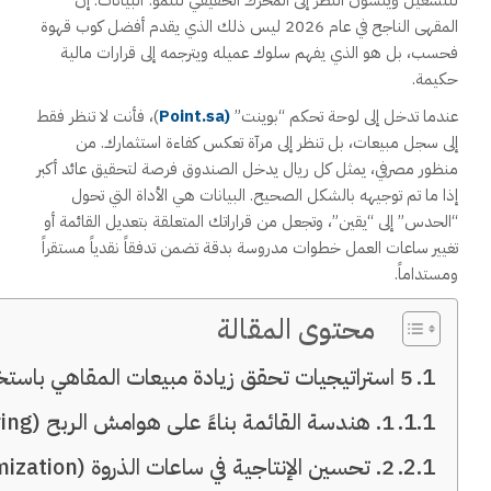
للتشغيل وينسون النظر إلى المحرك الحقيقي للنمو: البيانات. إن
المقهى الناجح في عام 2026 ليس ذلك الذي يقدم أفضل كوب قهوة
فحسب، بل هو الذي يفهم سلوك عميله ويترجمه إلى قرارات مالية
حكيمة.
عندما تدخل إلى لوحة تحكم “بوينت”
(Point.sa
)، فأنت لا تنظر فقط
إلى سجل مبيعات، بل تنظر إلى مرآة تعكس كفاءة استثمارك. من
منظور مصرفي، يمثل كل ريال يدخل الصندوق فرصة لتحقيق عائد أكبر
إذا ما تم توجيهه بالشكل الصحيح. البيانات هي الأداة التي تحول
“الحدس” إلى “يقين”، وتجعل من قراراتك المتعلقة بتعديل القائمة أو
تغيير ساعات العمل خطوات مدروسة بدقة تضمن تدفقاً نقدياً مستقراً
ومستداماً.
محتوى المقالة
5 استراتيجيات تحقق زيادة مبيعات المقاهي باستخدام بيانات “بوينت”
1. هندسة القائمة بناءً على هوامش الربح (Menu Engineering)
2. تحسين الإنتاجية في ساعات الذروة (Peak Hour Optimization)