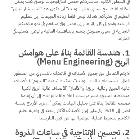
في السطور التالية، سأشارككم خمس استراتيجيات توضح كيف يمكن
لنظام نقاط بيع سحابي مثل “بوينت” أن يكون هو “المستشار المالي”
المقيم في مقهاكم. هدفنا ليس فقط زيادة المبيعات، بل تعظيم
الربحية وتحويل كل زائر عابر إلى عميل وفيّ يساهم في نمو علامتكم
التجارية في سوق سعودي يتسم بالتنافسية العالية والوعي الاستهلاكي
المتزايد.
1. هندسة القائمة بناءً على هوامش
الربح (Menu Engineering)
لا يتم التعامل مع جميع الأصناف في قائمتك بالتساوي من المنظور
المالي. باستخدام بيانات “بوينت”، يمكنك تحديد “النجوم” (الأصناف
عالية المبيع وعالية الربح) و”الألغاز” (الأصناف عالية الربح لكنها
منخفضة المبيع). تشير دراسات Hospitality Net إلى أن إعادة
تصميم القائمة بناءً على تحليل البيانات يمكن أن تزيد الأرباح بنسبة
تصل إلى 15%. ركز على إبراز الأصناف الأكثر ربحية في واجهة نظام
الكاشير لتبسيط عملية التوصية بها من قبل الباريستا.
2. تحسين الإنتاجية في ساعات الذروة