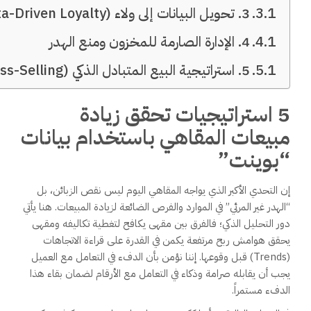
3. تحويل البيانات إلى ولاء (Data-Driven Loyalty)
4. الإدارة الصارمة للمخزون ومنع الهدر
5. استراتيجية البيع المتبادل الذكي (Smart Cross-Selling)
5 استراتيجيات تحقق زيادة
مبيعات المقاهي باستخدام بيانات
“بوينت”
إن التحدي الأكبر الذي يواجه المقاهي اليوم ليس نقص الزبائن، بل
“الهدر غير المرئي” في الموارد والفرص الضائعة لزيادة المبيعات. هنا يأتي
دور التحليل الذكي؛ فالفرق بين مقهى يكافح لتغطية تكاليفه ومقهى
يحقق هوامش ربح مرتفعة يكمن في القدرة على قراءة الاتجاهات
(Trends) قبل وقوعها. إننا نؤمن بأن الدفء في التعامل مع العميل
يجب أن يقابله صرامة وذكاء في التعامل مع الأرقام لضمان بقاء هذا
الدفء مستمراً.