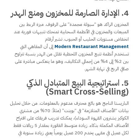
4. الإدارة الصارمة للمخزون ومنع الهدر
المخزون الراكد هو “سيولة مجمدة” على الرفوف. ميزة الربط بين
المبيعات والمخزون في الأنظمة السحابية تمنحك تنبيهات فورية عند
انخفاض مستويات الحليب أو الحبوب. تشير أرقام
Modern Restaurant Management
إلى أن المقاهي التي
تستخدم أنظمة تتبع المخزون اللحظية تقلل من الهدر بنسبة تتراوح
بين 2% إلى 4% من إجمالي التكاليف، وهو ما ينعكس مباشرة على
صافي الربح في نهاية الشهر.
5. استراتيجية البيع المتبادل الذكي
(Smart Cross-Selling)
الباريستا الناجح هو بائع محترف مدعوم بالمعلومات. من خلال تحليل
بيانات “الأصناف المتلازمة” في “بوينت” (مثلاً: 70% من مشتري
الكوكيز يشترون القهوة السوداء)، يمكنك تدريب فريقك على اقتراح
الأصناف المكملة بذكاء. زيادة متوسط الفاتورة بمقدار 5 ريالات فقط
لكل عميل في مقهى يخدم 200 عميل يومياً يعني زيادة سنوية في