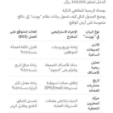
الدخل تتجاوز 360,000 ريال.
بوصلة الربحية للمقاهي الذكية
يوضح الجدول التالي كيف تتحول بيانات نظام “بوينت” إلى نتائج
ملموسة على أرض الواقع:
نوع البيان
الإجراء الاستراتيجي
العائد المتوقع على
في “بوينت”
المقترح
العمل (ROI)
تقارير
إعادة توزيع ورديات
تقليل تكلفة العمالة
المبيعات
الموظفين
بنسبة 10%
الساعية
تحليل
حذف الأصناف الضعيفة
زيادة صافي الربح
ربحية
والتركيز على “النجوم”
بنسبة 15%
الأصناف
تاريخ
إطلاق حملات تسويقية
زيادة معدل تكرار
مشتريات
مستهدفة (SMS/Email)
الزيارة بنسبة 20%
العملاء
حركة
الشراء بناءً على معدلات
تحسين التدفق
المخزون
الاستهلاك الفعلية
النقدي وتقليل الهدر
اللحظية