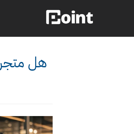
هل متجرك