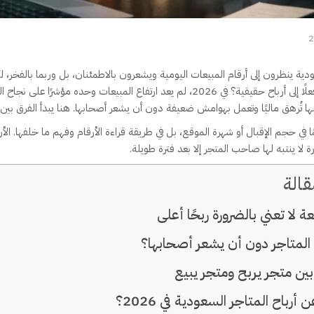
ية ينظرون إلى أرقام المبيعات اليومية ويشعرون بالاطمئنان، بل وربما بالفخر، لكن 
هو: هل هذه المبيعات تتحول فعلًا إلى أرباح حقيقية؟ في 2026، لم يعد ارتفاع المبيعات و
ها تُرهق ماليًا وتعمل بهوامش ضعيفة دون أن يشعر أصحابها. هنا يبدأ الفرق بين 
مًا في حجم الإقبال أو شهرة الموقع، بل في طريقة قراءة الأرقام وفهم ما خلفها. الأ
لا ينتبه لها صاحب المتجر إلا بعد فترة طويلة.
الة
ة لا تعني بالضرورة ربحًا أعلى
 المتاجر دون أن يشعر أصحابها؟
ّز بين متجر يربح ومتجر يبيع
 أرباح المتاجر السعودية في 2026؟