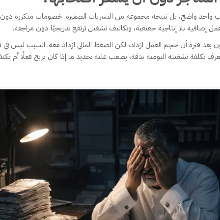
 سبب واحد واضح، بل نتيجة مجموعة من التسربات الصغيرة. خصومات متكررة دون 
 إضافية بلا إنتاجية حقيقية، وتكاليف تشغيل ترتفع تدريجيًا دون مراجعة.
 بعد فترة أن حجم العمل ازداد، لكن الضغط المالي ازداد معه. السبب ليس في قلة
 يعرف تكلفة تشغيله اليومية بدقة، يصعب عليه تحديد ما إذا كان يربح فعلًا أم يكت