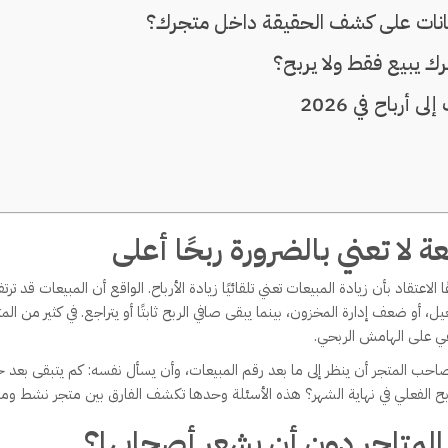
انات على كشف الحقيقة داخل متجرك؟
ك يبيع فقط ولا يربح؟
 أرباح في 2026
ة لا تعني بالضرورة ربحًا أعلى
الاعتقاد بأن زيادة المبيعات تعني تلقائيًا زيادة الأرباح. الواقع أن المبيعات قد ت
ل، أو ضعف إدارة المخزون، بينما يبقى صافي الربح ثابتًا أو يتراجع. في كثير من ال
ي على الهامش الربحي.
ري لصاحب المتجر أن ينظر إلى ما بعد رقم المبيعات، وأن يسأل نفسه: كم يتبقى بعد
ح الفعلي في نهاية الشهر؟ هذه الأسئلة وحدها تكشف الفارق بين متجر نشط ومت
 المتاجر دون أن يشعر أصحابها؟