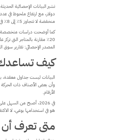
دولار، مع ارتفاع ملحوظ في عدد 
منخفضة لا تتجاوز 5٪ إلى 8٪ في بعض القطاعات، رغم ارتفاع حجم المبيعات.
كما أوضحت دراسات متخصصة أن ال
20٪ مقارنة بالمتاجر التي تركز على المبيعات فقط. هذه الأرقام تعكس حقيقة واضحة: الربح لا يأتي من البيع وحده، بل من الإدارة الواعية للأرقام.
المصدر الإحصائي: تقارير سوق ال
كيف تساعدك ا
البيانات ليست جداول معقدة، بل
وأن بعض الأصناف ذات الحركة ال
الأرقام.
في 2026، أصبح من السهل
هو في استخدامها بوعي، لا الاكتفا
متى تعرف أن م