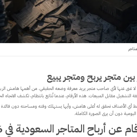
تاجر
ز بين متجر يربح ومتجر يبيع
رقمية لا غنى عنها لأي صاحب متجر يريد معرفة وضعه الحقيقي. من أهمها هامش الر
فة التشغيل مقابل المبيعات. هذه الأرقام، عندما تُتابَع بانتظام، تكشف الاتجاه ا
ط أي الأصناف تحقق له أعلى هامش، وأيها يستهلك وقته ومساحته دون فائدة حقي
اليومية دون أن يرى الصورة الكاملة.
ام عن أرباح المتاجر السعودية في 2026؟