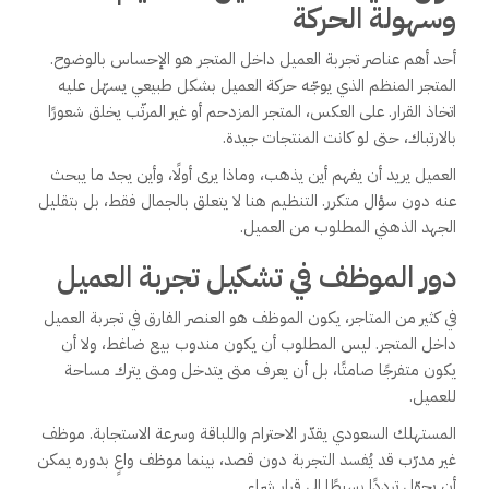
وسهولة الحركة
أحد أهم عناصر تجربة العميل داخل المتجر هو الإحساس بالوضوح.
المتجر المنظم الذي يوجّه حركة العميل بشكل طبيعي يسهّل عليه
اتخاذ القرار. على العكس، المتجر المزدحم أو غير المرتّب يخلق شعورًا
بالارتباك، حتى لو كانت المنتجات جيدة.
العميل يريد أن يفهم أين يذهب، وماذا يرى أولًا، وأين يجد ما يبحث
عنه دون سؤال متكرر. التنظيم هنا لا يتعلق بالجمال فقط، بل بتقليل
الجهد الذهني المطلوب من العميل.
دور الموظف في تشكيل تجربة العميل
في كثير من المتاجر، يكون الموظف هو العنصر الفارق في تجربة العميل
داخل المتجر. ليس المطلوب أن يكون مندوب بيع ضاغط، ولا أن
يكون متفرجًا صامتًا، بل أن يعرف متى يتدخل ومتى يترك مساحة
للعميل.
المستهلك السعودي يقدّر الاحترام واللباقة وسرعة الاستجابة. موظف
غير مدرّب قد يُفسد التجربة دون قصد، بينما موظف واعٍ بدوره يمكن
أن يحوّل ترددًا بسيطًا إلى قرار شراء.