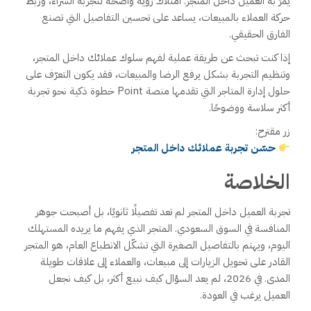
يمرّ به العميل داخل المتجر. امتلاك رؤية واضحة لتجربة الشراء، وربط
حركة العملاء بالمبيعات، يساعد على تحسين التفاصيل التي تصنع
الفارق الحقيقي.
إذا كنت تبحث عن طريقة عملية لفهم سلوك عملائك داخل المتجر،
وتنظيم التجربة بشكل يرفع الرضا والمبيعات، فقد يكون التعرّف على
حلول إدارة المتاجر التي تقدمها منصة Point خطوة ذكية نحو تجربة
أكثر سلاسة ووضوحًا.
زر مقترح:
حسّن تجربة عملائك داخل المتجر
الخلاصة
تجربة العميل داخل المتجر لم تعد تفصيلًا ثانويًا، بل أصبحت جوهر
المنافسة في السوق السعودي. المتجر الذي يفهم ما يريده المستهلك
اليوم، ويهتم بالتفاصيل الصغيرة التي تشكّل الانطباع العام، هو المتجر
القادر على تحويل الزيارات إلى مبيعات، والعملاء إلى علاقات طويلة
المدى. في 2026، لم يعد السؤال كيف نبيع أكثر، بل كيف نجعل
العميل يرغب في العودة.