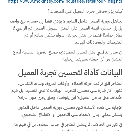
https://www.mckinsey.com/industries/retail/our-insights
كيف يؤثر تجاهل تجربة العميل على المبيعات؟
تجاهل تجربة العميل داخل المتجر لا يؤدي فقط إلى خسارة بيع واحد،
بل إلى خسارة قيمة العميل على المدى الطويل. العميل غير الراضي لا
يغادر صامتًا فقط، بل ينقل تجربته، سواء بشكل مباشر أو عبر
التقييمات والمحادثات اليومية.
في سوق تنافسي مثل السوق السعودي، تصبح التجربة السلبية أسرع
انتشارًا من أي حملة تسويقية إيجابية.
البيانات كأداة لتحسين تجربة العميل
المتاجر التي تراقب حركة العملاء، وأوقات الذروة، ونقاط التكدس،
تكون أكثر قدرة على تحسين التجربة. البيانات لا تعني التعقيد، بل فهم
الأنماط. متى يدخل العميل؟ أين يتوقف؟ ومتى يخرج دون شراء؟
الإجابة عن هذه الأسئلة تتيح تحسين تجربة العميل داخل المتجر
بشكل عملي، بدل الاعتماد على التخمين أو الانطباع الشخصي.
في كثير من الحالات، لا يفشل المتجر في جذب العملاء، بل في فهم ما